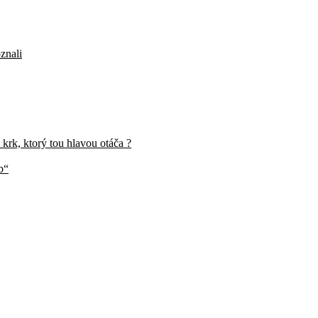
znali
 krk, ktorý tou hlavou otáča ?
b“