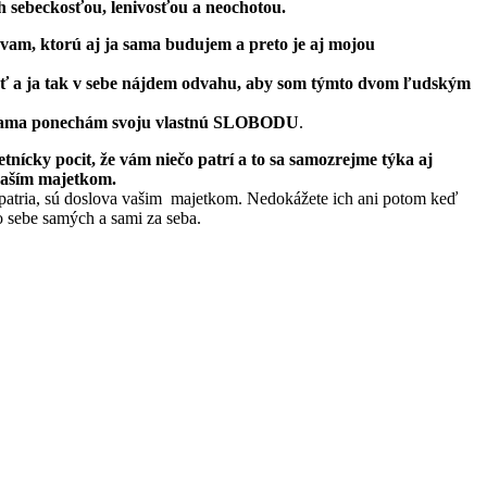
sebeckosťou, lenivosťou a neochotou.
ievam, ktorú aj ja sama budujem a preto je aj mojou
a ja tak v sebe nájdem odvahu, aby som týmto dvom ľudským
ja sama ponechám svoju vlastnú SLOBODU
.
ky pocit, že vám niečo patrí a to sa samozrejme týka aj
 vaším majetkom.
m patria, sú doslova vašim majetkom. Nedokážete ich ani potom keď
o sebe samých a sami za seba.