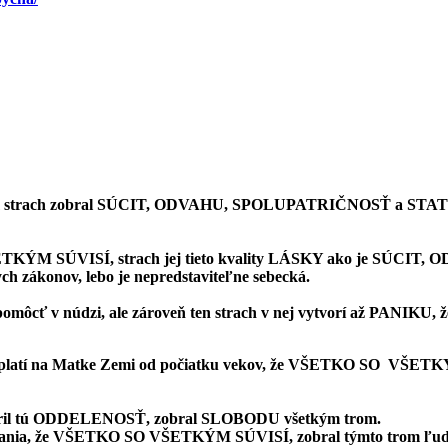
 strach zobral SÚCIT, ODVAHU, SPOLUPATRIČNOSŤ a STATOČ
ŠETKÝM SÚVISÍ, strach jej tieto kvality LÁSKY ako je SÚC
h zákonov, lebo je nepredstaviteľne sebecká.
môcť v núdzi, ale zároveň ten strach v nej vytvorí až PANIKU, že
 ktoré platí na Matke Zemi od počiatku vekov, že VŠETKO 
vytvoril tú ODDELENOSŤ, zobral SLOBODU všetkým trom.
ho Poznania, že VŠETKO SO VŠETKÝM SÚVISÍ, zobral týmto tro