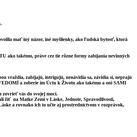
.
dovolila mať iný názor, iné myšlienky, ako ľudská bytosť, ktorá
ako takému, práve cez tie rôzne formy zabíjania nevinných
 vraždia, zabíjajú, intrigujú, nenávidia sa, závidia si, neprajú
ich VEDOMÍ a zoberie im Úctu k Životu ako takému a oni SAMI
zovrieť vás do svojej moci.
ali žiť na Matke Zemi v Láske, Jednote, Spravodlivosti,
ske a rovnako ich to učte aj prostredníctvom v rozprávok,