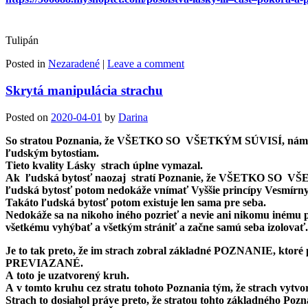
Tulipán
Posted in
Nezaradené
|
Leave a comment
Skrytá manipulácia strachu
Posted on
2020-04-01
by
Darina
So stratou Poznania, že VŠETKO SO VŠETKÝM SÚVISÍ, nám
ľudským bytostiam.
Tieto kvality Lásky strach úplne vymazal.
Ak ľudská bytosť naozaj stratí Poznanie, že VŠETKO SO V
ľudská bytosť potom nedokáže vnímať Vyššie princípy Vesmírnyc
Takáto ľudská bytosť potom existuje len sama pre seba.
Nedokáže sa na nikoho iného pozrieť a nevie ani nikomu inému po
všetkému vyhýbať a všetkým strániť a začne samú seba izolovať.
Je to tak preto, že im strach zobral základné POZNANIE,
PREVIAZANÉ.
A toto je uzatvorený kruh.
A v tomto kruhu cez stratu tohoto Poznania tým, že strach 
Strach to dosiahol práve preto, že stratou tohto základné