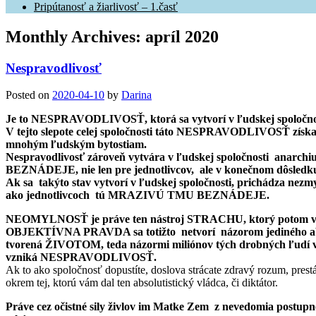
Pripútanosť a žiarlivosť – 1.časť
Monthly Archives:
apríl 2020
Nespravodlivosť
Posted on
2020-04-10
by
Darina
Je to NESPRAVODLIVOSŤ, ktorá sa vytvorí v ľudskej spoločnost
V tejto slepote celej spoločnosti táto NESPRAVODLIVOSŤ z
mnohým ľudským bytostiam.
Nespravodlivosť zároveň vytvára v ľudskej spoločnosti anarchiu 
BEZNÁDEJE, nie len pre jednotlivcov, ale v konečnom dôsledku pre
Ak sa takýto stav vytvorí v ľudskej spoločnosti, prichádza ne
ako jednotlivcoch tú MRAZIVÚ TMU BEZNÁDEJE.
NEOMYLNOSŤ je práve ten nástroj STRACHU, ktorý potom v
OBJEKTÍVNA PRAVDA sa totižto netvorí názorom jediného abso
tvorená ŽIVOTOM, teda názormi miliónov tých drobných ľudí voč
vzniká NESPRAVODLIVOSŤ.
Ak to ako spoločnosť dopustíte, doslova strácate zdravý rozum, prestá
okrem tej, ktorú vám dal ten absolutistický vládca, či diktátor.
Práve cez očistné sily živlov im Matke Zem z nevedomia post