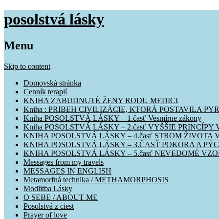
posolstvá lásky
Menu
Skip to content
Domovská stránka
Cenník terapií
KNIHA ZABUDNUTÉ ŽENY RODU MEDICI
Kniha : PRIBEH CIVILIZÁCIE, KTORÁ POSTAVILA P
Kniha POSOLSTVÁ LÁSKY – 1.časť Vesmírne zákony
Kniha POSOLSTVÁ LÁSKY – 2.časť VYŠŠIE PRINCÍ
KNIHA POSOLSTVÁ LÁSKY – 4.časť STROM ŽIVOTA 
KNIHA POSOLSTVÁ LÁSKY – 3.ČASŤ POKORA A PÝ
KNIHA POSOLSTVÁ LÁSKY – 5.časť NEVEDOMÉ VZ
Messages from my travels
MESSAGES IN ENGLISH
Metamorfná technika / METHAMORPHOSIS
Modlitba Lásky
O SEBE / ABOUT ME
Posolstvá z ciest
Prayer of love