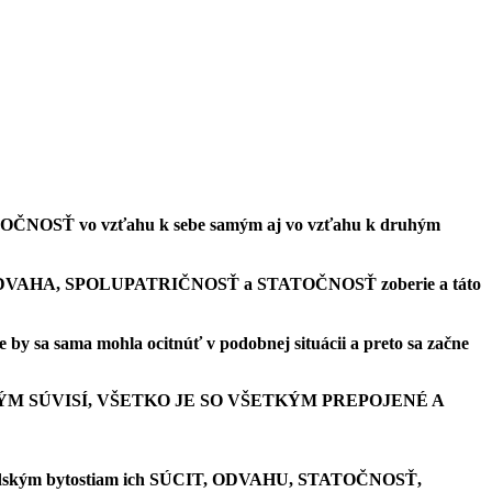
NOSŤ vo vzťahu k sebe samým aj vo vzťahu k druhým
IT, ODVAHA, SPOLUPATRIČNOSŤ a STATOČNOSŤ zoberie a táto
 by sa sama mohla ocitnúť v podobnej situácii a preto sa začne
SO VŠETKÝM SÚVISÍ, VŠETKO JE SO VŠETKÝM PREPOJENÉ A
m ľudským bytostiam ich SÚCIT, ODVAHU, STATOČNOSŤ,