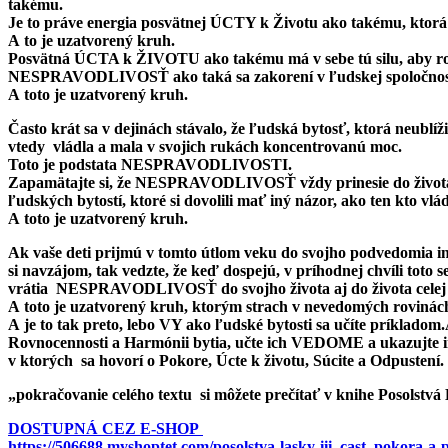
takému.
Je to práve energia posvätnej ÚCTY k Životu ako takému, 
A to je uzatvorený kruh.
Posvätná ÚCTA k ŽIVOTU ako takému má v sebe tú silu, aby
NESPRAVODLIVOSŤ ako taká sa zakorení v ľudskej spoločnosti
A toto je uzatvorený kruh.
Často krát sa v dejinách stávalo, že ľudská bytosť, ktorá neublíži
vtedy vládla a mala v svojich rukách koncentrovanú moc.
Toto je podstata NESPRAVODLIVOSTI.
Zapamätajte si, že NESPRAVODLIVOSŤ vždy prinesie do života 
ľudských bytostí, ktoré si dovolili mať iný názor, ako ten kto vlá
A toto je uzatvorený kruh.
Ak vaše deti prijmú v tomto útlom veku do svojho podvedomia info
si navzájom, tak vedzte, že keď dospejú, v príhodnej chvíli t
vrátia NESPRAVODLIVOSŤ do svojho života aj do života celej ľud
A toto je uzatvorený kruh, ktorým strach v nevedomých rovinách
A je to tak preto, lebo VY ako ľudské bytosti sa učíte príkladom
Rovnocennosti a Harmónii bytia, učte ich VEDOME a ukazujte i
v ktorých sa hovorí o Pokore, Úcte k životu, Súcite a Odpustení.
„pokračovanie celého textu si môžete prečítať v knihe Posolstvá
DOSTUPNÁ CEZ E-SHOP
https://506688.myshoptet.com/posolstva-lasky-iii–cast–pokora-a-