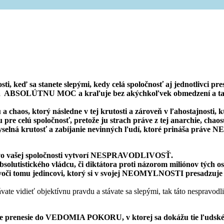
i, keď sa stanete slepými, kedy celá spoločnosť aj jednotlivc
íska ABSOLÚTNU MOC a kraľuje bez akýchkoľvek obmedzení a t
a chaos, ktorý následne v tej krutosti a zároveň v ľahostajnosti
 celú spoločnosť, pretože ju strach práve z tej anarchie, chaosu 
zmyselná krutosť a zabíjanie nevinných ľudí, ktoré prináša prá
o vašej spoločnosti vytvorí NESPRAVODLIVOSŤ.
lutistického vládcu, či diktátora proti názorom miliónov týc
i tomu jedincovi, ktorý si v svojej NEOMYLNOSTI presadzuje prá
vate vidieť objektívnu pravdu a stávate sa slepými, tak táto nespravodl
upne prenesie do VEDOMIA POKORU, v ktorej sa dokážu tie ľudsk