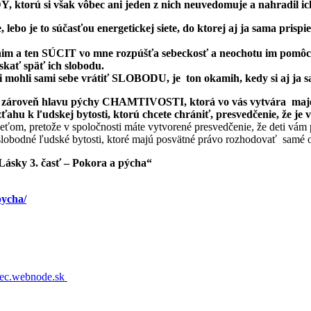
rú si však vôbec ani jeden z nich neuvedomuje a nahradil ich 
ebo je to súčasťou energetickej siete, do ktorej aj ja sama prisp
 ten SÚCIT vo mne rozpúšťa sebeckosť a neochotu im pomôcť 
skať späť ich slobodu.
i mohli sami sebe vrátiť SLOBODU, je ton okamih, kedy si aj 
ároveň hlavu pýchy CHAMTIVOSTI, ktorá vo vás vytvára majetníc
zťahu k ľudskej bytosti, ktorú chcete chrániť, presvedčenie, že je
deťom, pretože v spoločnosti máte vytvorené presvedčenie, že deti vá
 slobodné ľudské bytosti, ktoré majú posvätné právo rozhodovať samé 
 Lásky 3. časť – Pokora a pýcha“
pycha/
dlec.webnode.sk