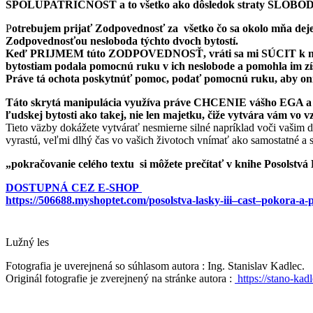
SPOLUPATRIČNOSŤ a to všetko ako dôsledok straty SLOBODY, kto
P
otrebujem prijať Zodpovednosť za všetko čo sa okolo mňa deje, l
Zodpovednosťou nesloboda týchto dvoch bytostí.
Keď PRIJMEM túto ZODPOVEDNOSŤ, vráti sa mi SÚCIT k nim a
bytostiam podala pomocnú ruku v ich neslobode a pomohla im zí
Práve tá ochota poskytnúť pomoc, podať pomocnú ruku, aby on
Táto skrytá manipulácia využíva práve CHCENIE vášho EGA a z
ľudskej bytosti ako takej, nie len majetku, čiže vytvára vám vo v
Tieto väzby dokážete vytvárať nesmierne silné napríklad voči vašim 
vyrastú, veľmi dlhý čas vo vašich životoch vnímať ako samostatné a
„pokračovanie celého textu si môžete prečítať v knihe Posolstvá
DOSTUPNÁ CEZ E-SHOP
https://506688.myshoptet.com/posolstva-lasky-iii–cast–pokora-a-
Lužný les
Fotografia je uverejnená so súhlasom autora : Ing. Stanislav Kadlec.
Originál fotografie je zverejnený na stránke autora :
https://stano-ka