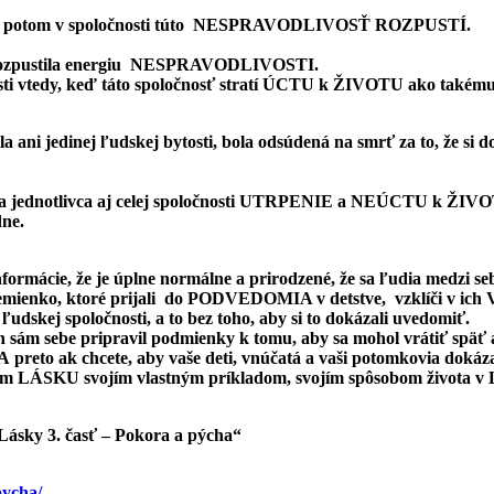
ktorá potom v spoločnosti túto NESPRAVODLIVOSŤ ROZPUSTÍ.
 rozpustila energiu NESPRAVODLIVOSTI.
 vtedy, keď táto spoločnosť stratí ÚCTU k ŽIVOTU ako takému
la ani jedinej ľudskej bytosti, bola odsúdená na smrť za to, že si 
jednotlivca aj celej spoločnosti UTRPENIE a NEÚCTU k ŽIVOTU 
dne.
rmácie, že je úplne normálne a prirodzené, že sa ľudia medzi sebou
oto semienko, ktoré prijali do PODVEDOMIA v detstve, vzklíči v 
skej spoločnosti, a to bez toho, aby si to dokázali uvedomiť.
 sám sebe pripravil podmienky k tomu, aby sa mohol vrátiť späť a 
.A preto ak chcete, aby vaše deti, vnúčatá a vaši potomkovia dokáz
m LÁSKU svojím vlastným príkladom, svojím spôsobom života v Lá
 Lásky 3. časť – Pokora a pýcha“
pycha/