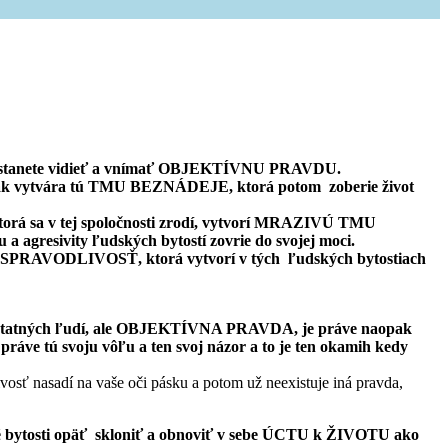
i prestanete vidieť a vnímať OBJEKTÍVNU PRAVDU.
ak vytvára tú TMU BEZNÁDEJE, ktorá potom zoberie život
, ktorá sa v tej spoločnosti zrodí, vytvorí MRAZIVÚ TMU
a agresivity ľudských bytostí zovrie do svojej moci.
ve NESPRAVODLIVOSŤ, ktorá vytvorí v tých ľudských bytostiach
h ostatných ľudí, ale OBJEKTÍVNA PRAVDA, je práve naopak
ve tú svoju vôľu a ten svoj názor a to je ten okamih kedy
ivosť nasadí na vaše oči pásku a potom už neexistuje iná pravda,
é bytosti opäť skloniť a obnoviť v sebe ÚCTU k ŽIVOTU ako