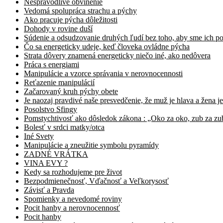
Nespravodlivé obvinenie
Vedomá spolupráca strachu a pýchy
Ako pracuje pýcha dôležitosti
Dohody v rovine duší
Súdenie a odsudzovanie druhých ľudí bez toho, aby sme ich po
Čo sa energeticky udeje, keď človeka ovládne pýcha
Strata dôvery znamená energeticky niečo iné, ako nedôvera
Práca s energiami
Manipulácie a vzorce správania v nerovnocennosti
Reťazenie manipulácií
Začarovaný kruh pýchy obete
Je naozaj pravdivé naše presvedčenie, že muž je hlava a žena je
Posolstvo Sfingy
Pomstychtivosť ako dôsledok zákona : „Oko za oko, zub za zu
Bolesť v srdci matky/otca
Iné Svety
Manipulácie a zneužitie symbolu pyramídy
ZADNÉ VRÁTKA
VINA EVY ?
Kedy sa rozhodujeme pre život
Bezpodmienečnosť, Vďačnosť a Veľkorysosť
Závisť a Pravda
Spomienky a nevedomé roviny
Pocit hanby a nerovnocennosť
Pocit hanby