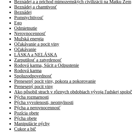
Beznádej a a príchod mimozemských civilizácií na Matku Zem
Beznádej a chamtivosť
Beznádej
Pomstychtivosť
Ego
Odmietnutie
Nerovnocennosť
Mužská energia
Očakávanie a pocit viny
Očakávanie
LÁSKA a NELÁSKA
Zarputilosť a zatvrdenosť
Rodová karma, Súcit a Odpustenie
Rodová karma
Spoluzodpovednosť
Prenesený pocit viny, pokora a pokorovanie
Prenesený pocit viny
Ako pôsobil strach v rôznych obdobiach vývoja ľudskej spolo
Pýcha rozmarnosti
Pýcha vyvolenosti, neomylnosti
Pýcha a nerovnocennosť
Pozícia obete
Pýcha obete
Manipulácie pýchy
Cukor a bič