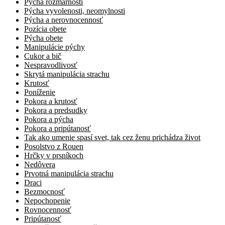
Pýcha rozmarnosti
Pýcha vyvolenosti, neomylnosti
Pýcha a nerovnocennosť
Pozícia obete
Pýcha obete
Manipulácie pýchy
Cukor a bič
Nespravodlivosť
Skrytá manipulácia strachu
Krutosť
Poníženie
Pokora a krutosť
Pokora a predsudky
Pokora a pýcha
Pokora a pripútanosť
Tak ako umenie spasí svet, tak cez ženu prichádza život
Posolstvo z Rouen
Hrčky v prsníkoch
Nedôvera
Prvotná manipulácia strachu
Draci
Bezmocnosť
Nepochopenie
Rovnocennosť
Pripútanosť