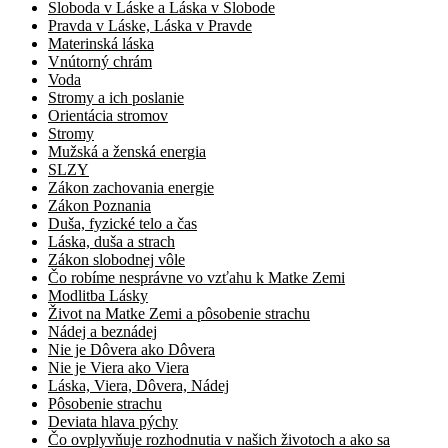
Sloboda v Láske a Láska v Slobode
Pravda v Láske, Láska v Pravde
Materinská láska
Vnútorný chrám
Voda
Stromy a ich poslanie
Orientácia stromov
Stromy
Mužská a ženská energia
SLZY
Zákon zachovania energie
Zákon Poznania
Duša, fyzické telo a čas
Láska, duša a strach
Zákon slobodnej vôle
Čo robíme nesprávne vo vzťahu k Matke Zemi
Modlitba Lásky
Život na Matke Zemi a pôsobenie strachu
Nádej a beznádej
Nie je Dôvera ako Dôvera
Nie je Viera ako Viera
Láska, Viera, Dôvera, Nádej
Pôsobenie strachu
Deviata hlava pýchy
Čo ovplyvňuje rozhodnutia v našich životoch a ako sa