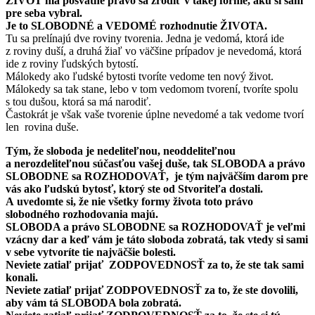
ŽIVOT má posvätné právo sa zrodiť v takej forme, akú si sám
pre seba vybral.
Je to SLOBODNÉ a VEDOMÉ rozhodnutie ŽIVOTA.
Tu sa prelínajú dve roviny tvorenia. Jedna je vedomá, ktorá ide
z roviny duší, a druhá žiaľ vo väčšine prípadov je nevedomá, ktorá
ide z roviny ľudských bytostí.
Málokedy ako ľudské bytosti tvoríte vedome ten nový život.
Málokedy sa tak stane, lebo v tom vedomom tvorení, tvoríte spolu
s tou dušou, ktorá sa má narodiť.
Častokrát je však vaše tvorenie úplne nevedomé a tak vedome tvorí
len rovina duše.
Tým, že sloboda je nedeliteľnou, neoddeliteľnou
a nerozdeliteľnou súčasťou vašej duše, tak SLOBODA a právo
SLOBODNE sa ROZHODOVAŤ, je tým najväčším darom pre
vás ako ľudskú bytosť, ktorý ste od Stvoriteľa dostali.
A uvedomte si, že nie všetky formy života toto právo
slobodného rozhodovania majú.
SLOBODA a právo SLOBODNE sa ROZHODOVAŤ je veľmi
vzácny dar a keď vám je táto sloboda zobratá, tak vtedy si sami
v sebe vytvoríte tie najväčšie bolesti.
Neviete zatiaľ prijať ZODPOVEDNOSŤ za to, že ste tak sami
konali.
Neviete zatiaľ prijať ZODPOVEDNOSŤ za to, že ste dovolili,
aby vám tá SLOBODA bola zobratá.