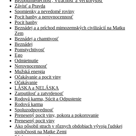
Bezpodmienečnosť, Vďačnosť a Veľkorysosť
Závisť a Pravda
Spomienky a nevedomé roviny
Pocit hanby a nerovnocennosť
Pocit hanby
Beznádej a a príchod mimozemských civilizácií na Matku
Zem
Beznádej a chamtivosť
Beznádej
Pomstychtivosť
Ego
Odmietnutie
Nerovnocennosť
Mužská energia
Očakávanie a pocit viny
Očakávanie
LÁSKA a NELÁSKA
Zarputilosť a zatvrdenosť
Rodová karma, Súcit a Odpustenie
Rodová karma
Spoluzodpovednosť
Prenesený pocit viny, pokora a pokorovanie
Prenesený pocit viny
Ako pôsobil strach v rôznych obdobiach vývoja ľudskej
spoločnosti na Matke Zemi