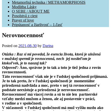
Metamorfná technika / METHAMORPHOSIS
Modlitba Lásky
O SEBE / ABOUT ME
Posolstvá z ciest
Prayer of love
Pripútanosť a žiarlivosť – 1.časť
Nerovnocennosť
Posted on
2021-08-30
by
Darina
Otázka : Raz si mi povedal, že esencia života, ktorá je uložená
v mužskej spermii je rovnocenná, nech jej nositeľom je
ktokoľvek, je to naozaj tak?
Odpoveď:
Áno, správne je to tak a toto je tiež jedna z rovín
rovnocennosti.
Táto rovnocennosť však nie je v ľudskej spoločnosti prijímaná.
Je to tak preto, že v ľudskej spoločnosti je momentálne
prirodzená nadvláda a moc, preto v nej tá rovnocennosť v
podstate neexistuje a prirodzená je nerovnocennosť.
Rovnocennosť má viacej rovín a sú to nie len partnerské
vzťahy medzi mužom a ženou, ale aj postavenie v práci,
v rodine a v spoločnosti.
V súčasnosti v ľudskej spoločnosti má muž vyššiu mzdu ako