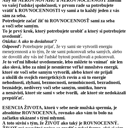
Aby ste NEROVNOVÁHU a NEROVNOCENNOSŤ zmenili
vo vašej ľudskej spoločnosti, v prvom rade sa potrebujete
vrátiť k ROVNOCENNOSTI vy sami a to každý jeden z vás
sám za seba.
Potrebujete začať žiť tú ROVNOCENNOSŤ sami za seba
a voči sebe samým.
To je prvý krok, ktorý potrebujete urobiť a ktorý si potrebujete
uvedomiť.
Otázka: A ako to dosiahnuť?
Odpoveď:
Potrebujete prijať, že vy sami ste vytvorili energiu
menejcennosti a to tým, že ste sami pokorovali seba samých, alebo
ste dovolili aby vás iné ľudské bytosti ponižovali a pokorovali.
Je to veľmi hlboké uvedomenie, lebo môžete to vnímať nie len
ako slová, lebo za nimi je nesmierne veľké množstvo energií,
ktoré ste voči sebe samým vytvorili, alebo ktoré ste prijali
a uložili do svojich energetických rovín a sú to energie
nehodnosti, zlyhaní, bezmocnosti, nemohúcnosti, bezradnosti,
beznádeje, nedôvery voči sebe samým, smútku, hnevu
a nenávisti, ktoré ste sami v sebe tvorili, ale ktoré ste nedokázali
prepúšťať.
ESENCIA ŽIVOTA, ktorú v sebe nesie mužská spermia, je
absolútne ROVNOCENNÁ, rovnako ako vám to bolo na
začiatku ukázané s tými mlynmi.
A toto súvisí s tým, že ŽIVOT ako taký je ROVNOCENNÝ.