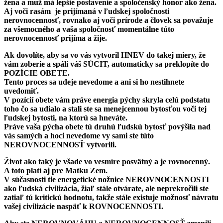
žena a muž má lepšie postavenie a spoločenský honor ako žena.
Aj voči rasám je prijímaná v ľudskej spoločnosti
nerovnocennosť, rovnako aj voči prírode a človek sa považuje
za všemocného a vaša spoločnosť momentálne túto
nerovnocennosť prijíma a žije.
Ak dovolíte, aby sa vo vás vytvoril HNEV do takej miery, že
vám zoberie a spáli váš SÚCIT, automaticky sa preklopíte do
POZÍCIE OBETE.
Tento proces sa udeje nevedome a ani si ho nestihnete
uvedomiť.
V pozícií obete vám práve energia pýchy skryla celú podstatu
toho čo sa udialo a stali ste sa menejcennou bytosťou voči tej
ľudskej bytosti, na ktorú sa hneváte.
Práve vaša pýcha obete tú druhú ľudskú bytosť povýšila nad
vás samých a hoci nevedome vy sami ste túto
NEROVNOCENNOSŤ vytvorili.
Život ako taký je všade vo vesmíre posvätný a je rovnocenný.
A toto platí aj pre Matku Zem.
V súčasnosti tie energetické nožnice NEROVNOCENNOSTI
ako ľudská civilizácia, žiaľ stále otvárate, ale neprekročili ste
zatiaľ tú kritickú hodnotu, takže stále existuje možnosť návratu
vašej civilizácie naspäť k ROVNOCENNOSTI.