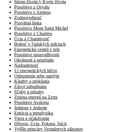
Strom života v Kvete života
Posolstvo z Orvalu
Posolstvo z Amiens
Zodpovednosť
Posvätná láska
Posolstvo Mont Saint Michel
Posolstvo z Chartres
Úcta a Chamtivosť
Bolesť v ľudských srdciach
Energetické centrá v tele
Posolstvo spravodlivosti
Okolnosti a neprijatie
Nadradenosť
12 energetických lúčov
Odpustenie sebe samým
Kliatby a prekliatia
Závoj zabudnutia
Sľuby a prísahy
Zmena energií na Zemi
Posolstvo Avalonu
Jednota v Jednote
Emócia a metafyzika
Viera a očakávanie
Dôvera, Úcta, Pokora, Súcit
Vyššie princípy Vesmírnych zákonov