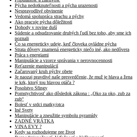
Pýcha nedotknuteľnosti a pýcha urazenosti
Nespravodlivé obvinenie
Vedomá spolupráca strachu a pýchy
Ako pracuje pýcha dôležitosti
Dohody v rovine duší
Súdenie a odsudzovanie druhých ľudí bez toho, aby sme ich
poznali
Čo sa energeticky udeje, keď človeka ovládne pýcha
Strata dôvery znamená energeticky niečo iné, ako nedôvera
Práca s energiami
Manipulácie a vzorce správania v nerovnocennosti
Reťazenie manipulácií
Začarovaný kruh pýchy obete
Je naozaj pravdivé naše presvedčenie, že muž je hlava a žena
je krk, ktorý tou hlavou otáča ?
Posolstvo Sfingy
Pomstychtivosť ako dôsledok zákona : „Oko za oko, zub za
zub“
Bolesť v srdci matky/otca
Iné Svety
Manipulácie a zneužitie symbolu pyramídy
ZADNÉ VRÁTKA
VINA EVY ?
Kedy sa rozhodujeme pre život