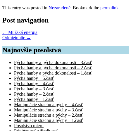
This entry was posted in
Nezaradené
. Bookmark the
permalink
.
Post navigation
←
Mužská energia
Odmietnutie
→
Najnovšie posolstvá
Pýcha hanby a pýcha dokonalosti – 3.časť
Pýcha hanby a pýcha dokonalosti – 2.časť
Pýcha hanby a pýcha dokonalosti – 1.časť
Pýcha hanby – 5.časť
Pýcha hanby – 4.časť
Pýcha hanby – 3.časť
Pýcha hanby – 2.časť
Pýcha hanby – 1.časť
Manipulácie strachu a pýchy – 4.časť
Manipulácie strachu a pýchy – 3.časť
Manipulácie strachu a pýchy – 2.časť
Manipulácie strachu a pýchy – 1.časť
Posolstvo mieru
Pripútanosť a žiarlivosť