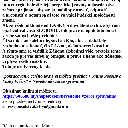
túto energiu bolesti z tej energetickej roviny milosrdenstva
začnete prijímať, aby ste ju mohli spracovať, odpustiť
a prepustiť a potom sa aj toto vo vašej ľudskej spoločnosti
zmení.
Ak sa však odkloníte od LÁSKY a dovolíte strachu, aby vám
opäť zobral vašu SLOBODU, tak práve naopak túto bolesť
v sebe samých ešte prehĺbite.
Či sa tak stane alebo nie, súvisí s tým, ako sa dokážete
rozhodovať a konať, či s Láskou, alebo zovretí strachu.
A týmto sme sa vrátili k Zákonu slobodnej vôle, pretože tento
zákon je pre vás alfou aj omegou a práve z neho ako dôsledok
vyplýva všetko ostatné.
Toto je uzatvorený kruh.
„
pokračovanie celého textu si môžete prečítať v knihe Posolstvá
Lásky V. časť – Nevedomé vzorce správania“
Objednať knihu
si môžete tu:
https://506688.myshoptet.com/nevedome-vzorce-spravania/
alebo prostredníctvom emailovej
adresy:
posolstvalasky@gmail.com
Ráno na mori- ostrov Murter