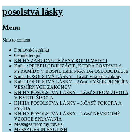
posolstvá lásky
Menu
Skip to content
Domovská stránka
Cenník terapií
KNIHA ZABUDNUTÉ ŽENY RODU MEDICI
Kniha : PRIBEH CIVILIZÁCIE, KTORÁ POSTAVILA
PYRAMÍDY V BOSNE 1.diel PRAVDA OSLOBODZUJE
Kniha POSOLSTVÁ LÁSKY – 1.časť Vesmírne zákony
Kniha POSOLSTVÁ LÁSKY – 2.časť VYŠŠIE PRINCÍPY
VESMÍRNYCH ZÁKONOV
KNIHA POSOLSTVÁ LÁSKY – 4.časť STROM ŽIVOTA
V KVETE ŽIVOTA
KNIHA POSOLSTVÁ LÁSKY – 3.ČASŤ POKORA A
PÝCHA
KNIHA POSOLSTVÁ LÁSKY – 5.časť NEVEDOMÉ
VZORCE SPRÁVANIA
Messages from my travels
MESSAGES IN ENGLISH