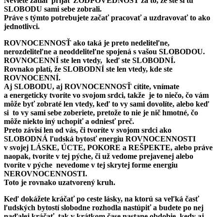
Neviete zatiaľ prijať ZODPOVEDNOSŤ za to, že ste si tú
SLOBODU sami sebe zobrali.
Práve s týmto potrebujete začať pracovať a uzdravovať to ako
jednotlivci.
ROVNOCENNOSŤ ako taká je preto nedeliteľne,
nerozdeliteľne a neoddeliteľne spojená s vašou SLOBODOU.
ROVNOCENNÍ ste len vtedy, keď ste SLOBODNÍ.
Rovnako platí, že SLOBODNÍ ste len vtedy, kde ste
ROVNOCENNÍ.
Aj SLOBODU, aj ROVNOCENNOSŤ cítite, vnímate
a energeticky tvoríte vo svojom srdci, takže je to niečo, čo vám
môže byť zobraté len vtedy, keď to vy sami dovolíte, alebo keď
si to vy sami sebe zoberiete, pretože to nie je nič hmotné, čo
môže niekto iný uchopiť a odniesť preč.
Preto závisí len od vás, či tvoríte v svojom srdci ako
SLOBODNÁ ľudská bytosť energiu ROVNOCENNOSTI
v svojej LÁSKE, ÚCTE, POKORE a REŠPEKTE, alebo práve
naopak, tvoríte v tej pýche, či už vedome prejavenej alebo
tvoríte v pýche nevedome v tej skrytej forme energiu
NEROVNOCENNOSTI.
Toto je rovnako uzatvorený kruh.
Keď dokážete kráčať po ceste lásky, na ktorú sa veľká časť
ľudských bytostí slobodne rozhodla nastúpiť a budete po nej
naďalej kráčať, tak v krátkom čase nastane obdobie, kedy aj