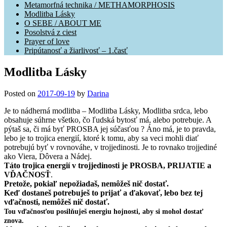
Metamorfná technika / METHAMORPHOSIS
Modlitba Lásky
O SEBE / ABOUT ME
Posolstvá z ciest
Prayer of love
Pripútanosť a žiarlivosť – 1.časť
Modlitba Lásky
Posted on
2017-09-19
by
Darina
Je to nádherná modlitba – Modlitba Lásky, Modlitba srdca, lebo
obsahuje súhrne všetko, čo ľudská bytosť má, alebo potrebuje. A
pýtaš sa, či má byť PROSBA jej súčasťou ? Áno má, je to pravda,
lebo je to trojica energií, ktoré k tomu, aby sa veci mohli diať
potrebujú byť v rovnováhe, v trojjedinosti. Je to rovnako trojjediné
ako Viera, Dôvera a Nádej.
Táto trojica energií v trojjedinosti je PROSBA, PRIJATIE a
VĎAČNOSŤ
.
Pretože, pokiaľ nepožiadaš, nemôžeš nič dostať.
Keď dostaneš potrebuješ to prijať a ďakovať, lebo bez tej
vďačnosti, nemôžeš nič dostať.
Tou vďačnosťou posilňuješ energiu hojnosti, aby si mohol dostať
znova.