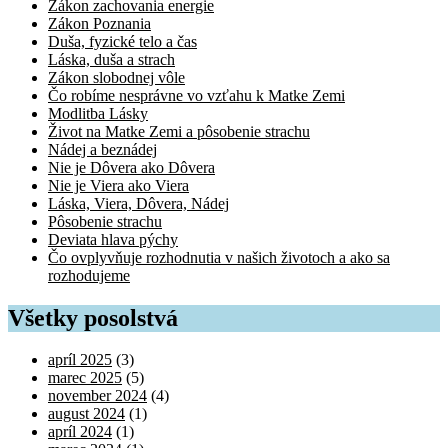
Zákon zachovania energie
Zákon Poznania
Duša, fyzické telo a čas
Láska, duša a strach
Zákon slobodnej vôle
Čo robíme nesprávne vo vzťahu k Matke Zemi
Modlitba Lásky
Život na Matke Zemi a pôsobenie strachu
Nádej a beznádej
Nie je Dôvera ako Dôvera
Nie je Viera ako Viera
Láska, Viera, Dôvera, Nádej
Pôsobenie strachu
Deviata hlava pýchy
Čo ovplyvňuje rozhodnutia v našich životoch a ako sa
rozhodujeme
Všetky posolstvá
apríl 2025
(3)
marec 2025
(5)
november 2024
(4)
august 2024
(1)
apríl 2024
(1)