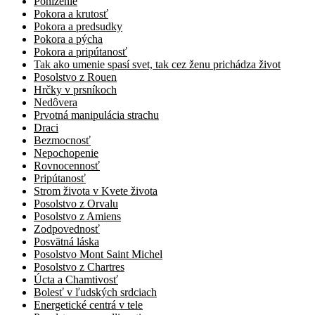
Poníženie
Pokora a krutosť
Pokora a predsudky
Pokora a pýcha
Pokora a pripútanosť
Tak ako umenie spasí svet, tak cez ženu prichádza život
Posolstvo z Rouen
Hrčky v prsníkoch
Nedôvera
Prvotná manipulácia strachu
Draci
Bezmocnosť
Nepochopenie
Rovnocennosť
Pripútanosť
Strom života v Kvete života
Posolstvo z Orvalu
Posolstvo z Amiens
Zodpovednosť
Posvätná láska
Posolstvo Mont Saint Michel
Posolstvo z Chartres
Úcta a Chamtivosť
Bolesť v ľudských srdciach
Energetické centrá v tele