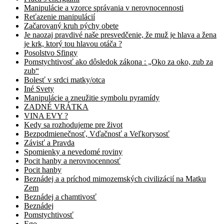
Manipulácie a vzorce správania v nerovnocennosti
Reťazenie manipulácií
Začarovaný kruh pýchy obete
Je naozaj pravdivé naše presvedčenie, že muž je hlava a žena
je krk, ktorý tou hlavou otáča ?
Posolstvo Sfingy
Pomstychtivosť ako dôsledok zákona : „Oko za oko, zub za
zub“
Bolesť v srdci matky/otca
Iné Svety
Manipulácie a zneužitie symbolu pyramídy
ZADNÉ VRÁTKA
VINA EVY ?
Kedy sa rozhodujeme pre život
Bezpodmienečnosť, Vďačnosť a Veľkorysosť
Závisť a Pravda
Spomienky a nevedomé roviny
Pocit hanby a nerovnocennosť
Pocit hanby
Beznádej a a príchod mimozemských civilizácií na Matku
Zem
Beznádej a chamtivosť
Beznádej
Pomstychtivosť
Ego