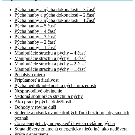
Pýcha hanby a pýcha dokonalosti – 3.časť
Pýcha hanby a pýcha dokonalosti – 2.časť
Pýcha hanby a pýcha dokonalosti – 1.časť
Pýcha hanby – 5.časť
Pýcha hanby – 4.časť
Pýcha hanby – 3.časť
Pýcha hanby – 2.časť
Pýcha hanby – 1.časť
Manipulácie strachu a pýchy – 4.časť
Manipulácie strachu a pýchy – 3.časť
Manipulácie strachu a pýchy – 2.časť
Manipulácie strachu a pýchy – 1.časť
Posolstvo mieru
Pripútanosť a žiarlivosť
Pýcha nedotknuteľnosti a pýcha urazenosti
Nespravodlivé obvinenie
Vedomá spolupráca strachu a pýchy
Ako pracuje pýcha dôležitosti
Dohody v rovine duší
Súdenie a odsudzovanie druhých ľudí bez toho, aby sme ich
poznali
Čo sa energeticky udeje, keď človeka ovládne pýcha
Strata dôvery znamená energeticky niečo iné, ako nedôvera
Práca s energiami