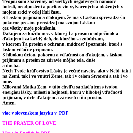
Tvojou som zbavená/ý od všetkých negatívnych nánosov
bolestí, neodpustení a pocitov vín vytvorených a uložených v
mojom srdci v celej línii času.
S Láskou prijímam a ďakujem, že ma s Láskou sprevádzaš a
pokorne prosím, prevádzaj ma svojou Láskou
cez všetky moje pokušenia.
Ďakujem za každú noc, v ktorej Ťa prosím o odpočinok a
ďakujem i za každý deň, do ktorého sa zobúdzam,
v ktorom Ťa prosím o ochranu, múdrosť i poznanie, ktoré s
láskou vďačne prijímam.
S hlbokou úctou, pokorou a vďačnosťou ďakujem, s láskou
prijímam a prosím za zdravie môjho tela, duše
a ducha.
Nech Tvoje kráľovstvo Lásky je večné naveky, ako v Nebi, tak i
na Zemi, tak i vo vnútri Zeme, tak i v celom Stvorení a tak i vo
mne.
Milovaná Matka Zem, v túto chvíľu sa zlaďujem s tvojou
energiou lásky, milosti a hojnosti, ktorú v hlbokej vďačnosti
prijímam, v úcte ďakujem a zároveň o ňu prosím.
Amen.
viac v slovenskom jazyku v PDF
THE PRAYER OF LOVE