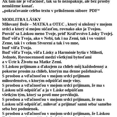
Ak tam nie je vďačnosť, tak sa to nezopakuje, ale bez prosby
nemôžeme konať.
„pokračovanie celého textu v priloženom súbore PDF“
MODLITBA LÁSKY
Milovaný Bože – MATKA a OTEC , ktorý si uložený v mojom
srdci
a ktorý si mojou súčasťou, rovnako ako ja Tvojou.
Posväť sa Láskou meno Tvoje, príď Kráľovstvo Lásky Tvojej.
Buď vôľa Tvoja, ako v Nebi, tak i na Zemi, tak i vo vnútri
Zeme, tak i v celom Stvorení a tak i vo mne,
buď vôľa Tvoja.
Buď vôľa Tvoja, vôľa Lásky a Harmónie bytia v Milosti,
Jednote, Rovnocennosti medzi všetkými bytosťami
a v Úcte k Životu na Matke Zemi.
S Láskou prijímam a ďakujem za chlieb môj každodenný a
pokorne prosím za chlieb, ktorým ma denne požehnávaš.
S prosbou a vďačnosťou v mojom srdci prijímam
milosrdenstvo, s ktorým odpúšťaš moje viny.
S prosbou a vďačnosťou v mojom srdci prijímam, že ma s
Láskou učíš odpúšťať a ja v Láske odpúšťam
všetkým tým, ktorý sa proti mne previňujú.
S prosbou a vďačnosťou v mojom srdci prijímam, že ma s
Láskou učíš odpúšťať, milovať a prijímať samú seba/ samého
seba bez podmienok.
S prosbou a vďačnosťou v mojom srdci prijímam, že Láskou