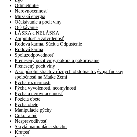
Odmietnutie
Nerovnocennosť
Mužská energia
Očakávanie a pocit viny
Očakávanie
LÁSKA a NELÁSKA
Zarputilosť a zatvrdenosť
Rodová karma, Súcit a Odpustenie
Rodová karma
Spoluzodpovednosť
Prenesený pocit viny, pokora a pokorovanie
Prenesený pocit viny
Ako pôsobil strach v rôznych obdobiach vývoja ľudskej
spoločnosti na Matke Zemi
Pýcha rozmarnosti
Pýcha vyvolenosti, neomylnosti
Pýcha a nerovnocennosť
Pozícia obete
Pýcha obete
Manipulácie pýchy
Cukor a bič
Nespravodlivosť
Skrytá manipulácia strachu
Krutosť