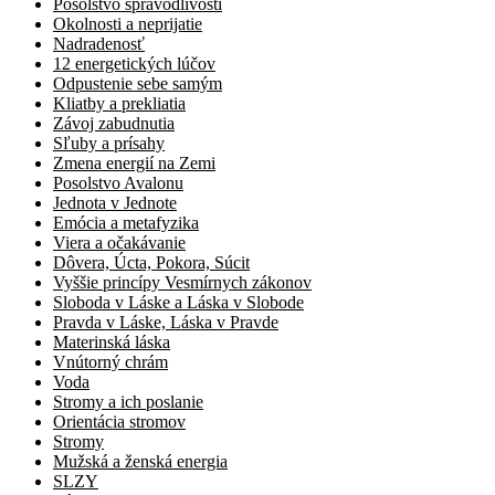
Posolstvo spravodlivosti
Okolnosti a neprijatie
Nadradenosť
12 energetických lúčov
Odpustenie sebe samým
Kliatby a prekliatia
Závoj zabudnutia
Sľuby a prísahy
Zmena energií na Zemi
Posolstvo Avalonu
Jednota v Jednote
Emócia a metafyzika
Viera a očakávanie
Dôvera, Úcta, Pokora, Súcit
Vyššie princípy Vesmírnych zákonov
Sloboda v Láske a Láska v Slobode
Pravda v Láske, Láska v Pravde
Materinská láska
Vnútorný chrám
Voda
Stromy a ich poslanie
Orientácia stromov
Stromy
Mužská a ženská energia
SLZY