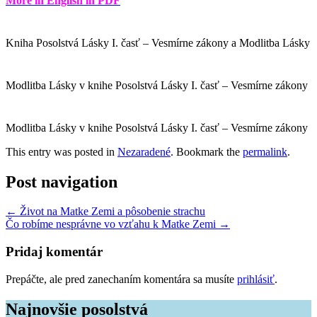
More in English in PDF
Kniha Posolstvá Lásky I. časť – Vesmírne zákony a Modlitba Lásky
Modlitba Lásky v knihe Posolstvá Lásky I. časť – Vesmírne zákony
Modlitba Lásky v knihe Posolstvá Lásky I. časť – Vesmírne zákony
This entry was posted in
Nezaradené
. Bookmark the
permalink
.
Post navigation
←
Život na Matke Zemi a pôsobenie strachu
Čo robíme nesprávne vo vzťahu k Matke Zemi
→
Pridaj komentár
Prepáčte, ale pred zanechaním komentára sa musíte
prihlásiť
.
Najnovšie posolstvá