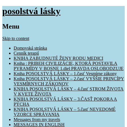
posolstvá lásky
Menu
Skip to content
Domovská stránka
Cenník terapií
KNIHA ZABUDNUTÉ ŽENY RODU MEDICI
Kniha : PRIBEH CIVILIZÁCIE, KTORÁ POSTAVILA
PYRAMÍDY V BOSNE 1.diel PRAVDA OSLOBODZUJE
Kniha POSOLSTVÁ LÁSKY – 1.časť Vesmírne zákony
Kniha POSOLSTVÁ LÁSKY – 2.časť VYŠŠIE PRINCÍPY
VESMÍRNYCH ZÁKONOV
KNIHA POSOLSTVÁ LÁSKY – 4.časť STROM ŽIVOTA
V KVETE ŽIVOTA
KNIHA POSOLSTVÁ LÁSKY – 3.ČASŤ POKORA A
PÝCHA
KNIHA POSOLSTVÁ LÁSKY – 5.časť NEVEDOMÉ
VZORCE SPRÁVANIA
Messages from my travels
MESSAGES IN ENGLISH