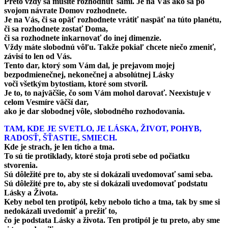
Preto vždy sa musíte rozhodnúť sami. Je na Vás ako sa po
svojom návrate Domov rozhodnete.
Je na Vás, či sa opäť rozhodnete vrátiť naspäť na túto planétu,
či sa rozhodnete zostať Doma,
či sa rozhodnete inkarnovať do inej dimenzie.
Vždy máte slobodnú vôľu. Takže pokiaľ chcete niečo zmeniť,
závisí to len od Vás.
Tento dar, ktorý som Vám dal, je prejavom mojej
bezpodmienečnej, nekonečnej a absolútnej Lásky
voči všetkým bytostiam, ktoré som stvoril.
Je to, to najväčšie, čo som Vám mohol darovať. Neexistuje v
celom Vesmíre väčší dar,
ako je dar slobodnej vôle, slobodného rozhodovania.
TAM, KDE JE SVETLO, JE LÁSKA, ŽIVOT, POHYB,
RADOSŤ, ŠŤASTIE, SMIECH.
Kde je strach, je len ticho a tma.
To sú tie protiklady, ktoré stoja proti sebe od počiatku
stvorenia.
Sú dôležité pre to, aby ste si dokázali uvedomovať sami seba.
Sú dôležité pre to, aby ste si dokázali uvedomovať podstatu
Lásky a Života.
Keby nebol ten protipól, keby nebolo ticho a tma, tak by sme si
nedokázali uvedomiť a prežiť to,
čo je podstata Lásky a života. Ten protipól je tu preto, aby sme