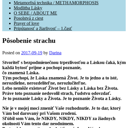
Metamorfná technika / METHAMORPHOSIS
Modlitba Lásky
O SEBE / ABOUT ME
Posolstvá z ciest
Prayer of love
Pripútanosť a žiarlivosť – 1.časť
Pôsobenie strachu
Posted on
2017-09-19
by
Darina
Stvoriteľ s bezpodmienečnou trpezlivosťou a Láskou čaká, kým
každá bytosť prijme a pochopí poznanie,
čo znamená Láska.
Tým pochopí, že Láska znamená Život. Je to jedno a to isté,
nerozdielne, nerozdeliteľne, nerozlučiteľne.
Lebo nemôže existovať Život bez Lásky a Láska bez Života.
Práve toto poznanie nedovolil strach, ľudstvu odovzdať.
Je to poznanie Lásky a Života. Je to poznanie Života a Lásky.
Nie je v mojej moci zmeniť Vaše rozhodnutie. Je to dar, ktorý
Vám bol darovaný pri Vašom zrodení.
Sľúbil som Vám, že NIKDY, NIKDY, NIKDY za žiadnych
okolností Vám tento dar neodnímem.