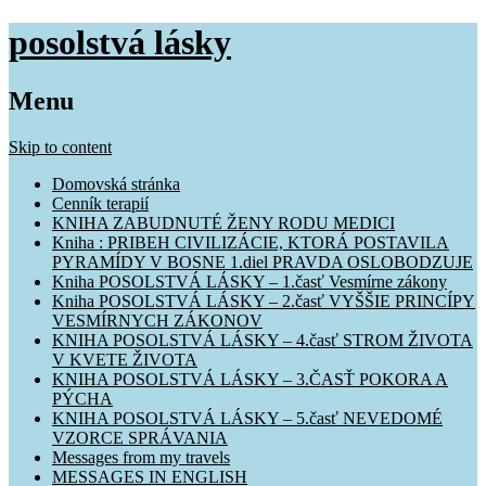
posolstvá lásky
Menu
Skip to content
Domovská stránka
Cenník terapií
KNIHA ZABUDNUTÉ ŽENY RODU MEDICI
Kniha : PRIBEH CIVILIZÁCIE, KTORÁ POSTAVILA
PYRAMÍDY V BOSNE 1.diel PRAVDA OSLOBODZUJE
Kniha POSOLSTVÁ LÁSKY – 1.časť Vesmírne zákony
Kniha POSOLSTVÁ LÁSKY – 2.časť VYŠŠIE PRINCÍPY
VESMÍRNYCH ZÁKONOV
KNIHA POSOLSTVÁ LÁSKY – 4.časť STROM ŽIVOTA
V KVETE ŽIVOTA
KNIHA POSOLSTVÁ LÁSKY – 3.ČASŤ POKORA A
PÝCHA
KNIHA POSOLSTVÁ LÁSKY – 5.časť NEVEDOMÉ
VZORCE SPRÁVANIA
Messages from my travels
MESSAGES IN ENGLISH