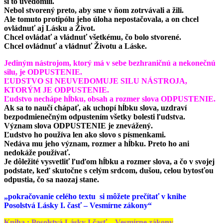
si to uvedomili.
Nebol stvorený preto, aby sme v ňom zotrvávali a žili.
Ale tomuto protipólu jeho úloha nepostačovala, a on chcel
ovládnuť aj Lásku a Život.
Chcel ovládať a vládnuť všetkému, čo bolo stvorené.
Chcel ovládnuť a vládnuť Životu a Láske.
Jediným nástrojom, ktorý má v sebe bezhraničnú a nekonečnú
silu, je ODPUSTENIE.
ĽUDSTVO SI NEUVEDOMUJE SILU NÁSTROJA,
KTORÝM JE ODPUSTENIE.
Ľudstvo nechápe hĺbku, obsah a rozmer slova ODPUSTENIE.
Ak sa to naučí chápať, ak uchopí hĺbku slova, uzdraví
bezpodmienečným odpustením všetky bolesti ľudstva.
Význam slova ODPUSTENIE je znevážený.
Ľudstvo ho používa len ako slovo s písmenkami.
Nedáva mu jeho význam, rozmer a hĺbku. Preto ho ani
nedokáže používať.
Je dôležité vysvetliť ľuďom hĺbku a rozmer slova, a čo v svojej
podstate, keď skutočne s celým srdcom, dušou, celou bytosťou
odpustia, čo sa naozaj stane.
„
pokračovanie celého textu si môžete prečítať v knihe
Posolstvá Lásky I. časť – Vesmírne zákony“
Kniha : Posolstvá Lásky I.časť – Vesmírne zákony