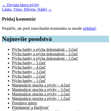
←
Deviata hlava pýchy
Láska, Viera, Dôvera, Nádej
→
Pridaj komentár
Prepáčte, ale pred zanechaním komentára sa musíte
prihlásiť
.
Najnovšie posolstvá
Pýcha hanby a pýcha dokonalosti – 3.časť
Pýcha hanby a pýcha dokonalosti – 2.časť
Pýcha hanby a pýcha dokonalosti – 1.časť
Pýcha hanby – 5.časť
Pýcha hanby – 4.časť
Pýcha hanby – 3.časť
Pýcha hanby – 2.časť
Pýcha hanby – 1.časť
Manipulácie strachu a pýchy – 4.časť
Manipulácie strachu a pýchy – 3.časť
Manipulácie strachu a pýchy – 2.časť
Manipulácie strachu a pýchy – 1.časť
Posolstvo mieru
Pripútanosť a žiarlivosť