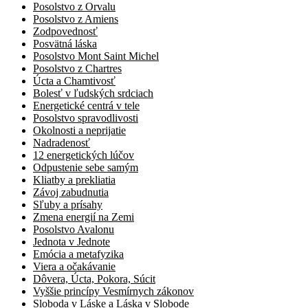
Posolstvo z Orvalu
Posolstvo z Amiens
Zodpovednosť
Posvätná láska
Posolstvo Mont Saint Michel
Posolstvo z Chartres
Úcta a Chamtivosť
Bolesť v ľudských srdciach
Energetické centrá v tele
Posolstvo spravodlivosti
Okolnosti a neprijatie
Nadradenosť
12 energetických lúčov
Odpustenie sebe samým
Kliatby a prekliatia
Závoj zabudnutia
Sľuby a prísahy
Zmena energií na Zemi
Posolstvo Avalonu
Jednota v Jednote
Emócia a metafyzika
Viera a očakávanie
Dôvera, Úcta, Pokora, Súcit
Vyššie princípy Vesmírnych zákonov
Sloboda v Láske a Láska v Slobode