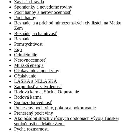
Závisť a Pravda
Spomienky a nevedomé roviny
Pocit hanby a nerovnocennosť
Pocit hanby
Beznádej a a príchod mimozemských civilizácií na Matku
Zem
Beznádej a chamtivosť
Beznádej
Pomstychtivosť
Ego
Odmietnutie
Nerovnocennosť
Mužská energia
Očakávanie a pocit viny
Očakávanie
LÁSKA a NELÁSKA
Zarputilosť a zatvrdenosť
Rodová karma, Súcit a Odpustenie
Rodová karma
Spoluzodpovednosť
Prenesený pocit viny, pokora a pokorovanie
Prenesený pocit viny
Ako pôsobil strach v rôznych obdobiach vývoja ľudskej
spoločnosti na Matke Zemi
Pýcha rozmarnosti