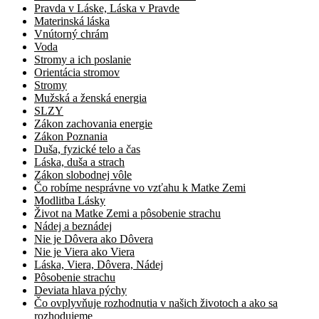
Pravda v Láske, Láska v Pravde
Materinská láska
Vnútorný chrám
Voda
Stromy a ich poslanie
Orientácia stromov
Stromy
Mužská a ženská energia
SLZY
Zákon zachovania energie
Zákon Poznania
Duša, fyzické telo a čas
Láska, duša a strach
Zákon slobodnej vôle
Čo robíme nesprávne vo vzťahu k Matke Zemi
Modlitba Lásky
Život na Matke Zemi a pôsobenie strachu
Nádej a beznádej
Nie je Dôvera ako Dôvera
Nie je Viera ako Viera
Láska, Viera, Dôvera, Nádej
Pôsobenie strachu
Deviata hlava pýchy
Čo ovplyvňuje rozhodnutia v našich životoch a ako sa
rozhodujeme