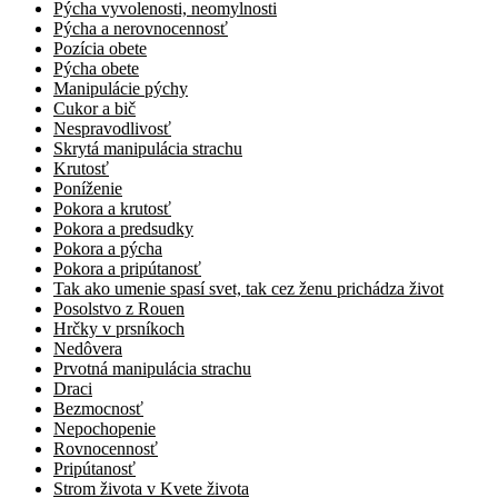
Pýcha vyvolenosti, neomylnosti
Pýcha a nerovnocennosť
Pozícia obete
Pýcha obete
Manipulácie pýchy
Cukor a bič
Nespravodlivosť
Skrytá manipulácia strachu
Krutosť
Poníženie
Pokora a krutosť
Pokora a predsudky
Pokora a pýcha
Pokora a pripútanosť
Tak ako umenie spasí svet, tak cez ženu prichádza život
Posolstvo z Rouen
Hrčky v prsníkoch
Nedôvera
Prvotná manipulácia strachu
Draci
Bezmocnosť
Nepochopenie
Rovnocennosť
Pripútanosť
Strom života v Kvete života