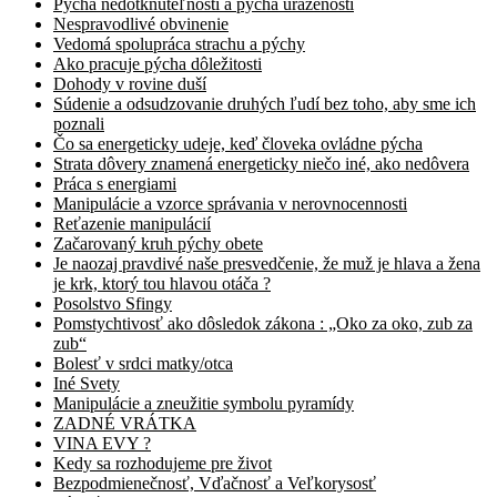
Pýcha nedotknuteľnosti a pýcha urazenosti
Nespravodlivé obvinenie
Vedomá spolupráca strachu a pýchy
Ako pracuje pýcha dôležitosti
Dohody v rovine duší
Súdenie a odsudzovanie druhých ľudí bez toho, aby sme ich
poznali
Čo sa energeticky udeje, keď človeka ovládne pýcha
Strata dôvery znamená energeticky niečo iné, ako nedôvera
Práca s energiami
Manipulácie a vzorce správania v nerovnocennosti
Reťazenie manipulácií
Začarovaný kruh pýchy obete
Je naozaj pravdivé naše presvedčenie, že muž je hlava a žena
je krk, ktorý tou hlavou otáča ?
Posolstvo Sfingy
Pomstychtivosť ako dôsledok zákona : „Oko za oko, zub za
zub“
Bolesť v srdci matky/otca
Iné Svety
Manipulácie a zneužitie symbolu pyramídy
ZADNÉ VRÁTKA
VINA EVY ?
Kedy sa rozhodujeme pre život
Bezpodmienečnosť, Vďačnosť a Veľkorysosť