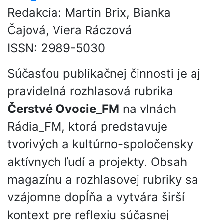
Redakcia: Martin Brix, Bianka
Čajová, Viera Ráczová
ISSN: 2989-5030
Súčasťou publikačnej činnosti je aj
pravidelná rozhlasová rubrika
Čerstvé Ovocie_FM
na vlnách
Rádia_FM, ktorá predstavuje
tvorivých a kultúrno-spoločensky
aktívnych ľudí a projekty. Obsah
magazínu a rozhlasovej rubriky sa
vzájomne dopĺňa a vytvára širší
kontext pre reflexiu súčasnej