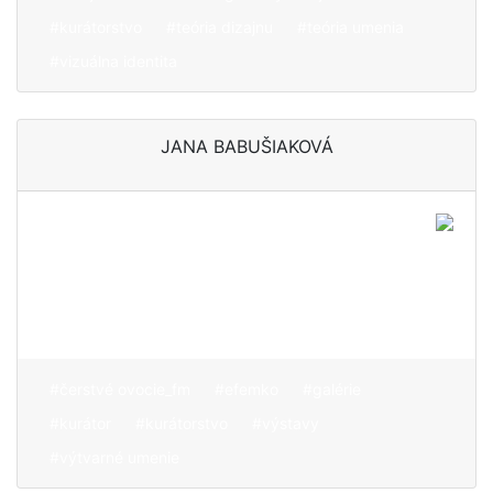
#kurátorstvo
#teória dizajnu
#teória umenia
#vizuálna identita
JANA BABUŠIAKOVÁ
Interpretáciou „príbehu
umenia“ ovplyvňuje, ako
návštevník vníma
umelecké dielo
#čerstvé ovocie_fm
#efemko
#galérie
#kurátor
#kurátorstvo
#výstavy
#výtvarné umenie