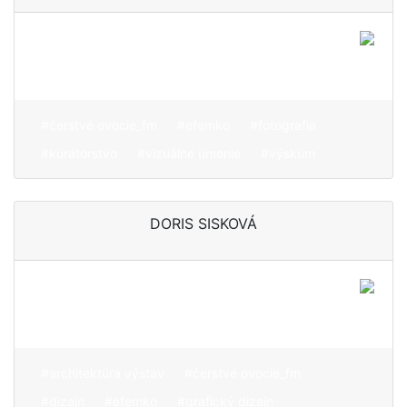
Krajina ako priestor tichej
melanchólie
#čerstvé ovocie_fm
#efemko
#fotografia
#kurátorstvo
#vizuálne umenie
#výskum
DORIS SISKOVÁ
Od chemických olympiád k
dizajnu a kurátorstvu
#architektúra výstav
#čerstvé ovocie_fm
#dizajn
#efemko
#grafický dizajn