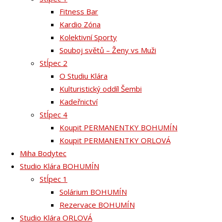
Fitness Bar
Kardio Zóna
Kolektivní Sporty
Souboj světů – Ženy vs Muži
Stĺpec 2
O Studiu Klára
Kulturistický oddíl Šembi
Kadeřnictví
Stĺpec 4
Koupit PERMANENTKY BOHUMÍN
Koupit PERMANENTKY ORLOVÁ
Miha Bodytec
Studio Klára BOHUMÍN
Stĺpec 1
Solárium BOHUMÍN
Rezervace BOHUMÍN
Studio Klára ORLOVÁ