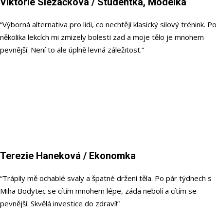
Viktorie Slezáčková
/ Studentka, Modelka
“Výborná alternativa pro lidi, co nechtějí klasický silový trénink. Po
několika lekcích mi zmizely bolesti zad a moje tělo je mnohem
pevnější. Není to ale úplně levná záležitost.”
Terezie Haneková
/ Ekonomka
“Trápily mě ochablé svaly a špatné držení těla. Po pár týdnech s
Miha Bodytec se cítím mnohem lépe, záda nebolí a cítím se
pevnější. Skvělá investice do zdraví!”