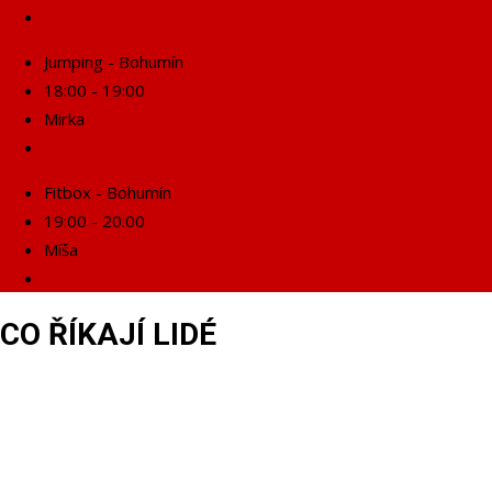
Rezervuj se!
Jumping - Bohumín
18:00 - 19:00
Mirka
Rezervuj se!
Fitbox - Bohumín
19:00 - 20:00
Míša
Rezervuj se!
CO ŘÍKAJÍ LIDÉ