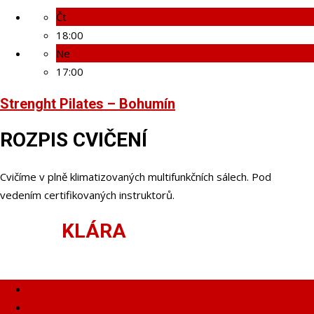
Čt
18:00
Ne
17:00
Strenght Pilates – Bohumín
ROZPIS CVIČENÍ
Cvičíme v plně klimatizovaných multifunkčních sálech. Pod
vedením certifikovaných instruktorů.
Studio
KLÁRA
BOHUMÍN &
ORLOVÁ (Nově od 1.2.2025)
Pondělí
Úterý