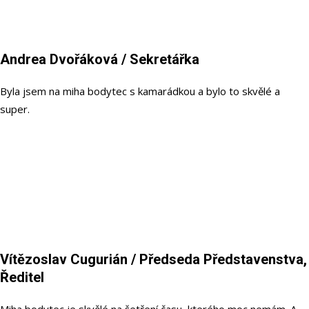
Andrea Dvořáková
/ Sekretářka
Byla jsem na miha bodytec s kamarádkou a bylo to skvělé a
super.
Vítězoslav Cugurián
/ Předseda Představenstva,
Ředitel
Miha bodytec je skvělé na šetření času, kterého moc nemám. A