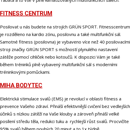
Tabata a to vše v plně klimatizovaných multifunkčních sálech.
FITNESS CENTRUM
Posilovat u nás budete na strojích GRÜN SPORT. Fitnesscentrum
je rozděleno na kardio zónu, posilovnu a také multifunkční sál.
Samotné fitness (posilovna) je vybaveno více než 40 posilovacími
stroji značky GRÜN SPORT s možností plynulého nastavení
zátěže pomocí cihliček nebo kotoučů. K dispozici Vám je také
během tréninků plně vybavený multifunkční sál s moderními
tréninkovými pomůckami.
MIHA BODYTEC
Elektrická stimulace svalů (EMS) je revolucí v oblasti fitness a
prevence Vašeho zdraví. Přináší efektivnější cvičení bez vedlejších
účinků s nízkou zátěží na Vaše klouby a zároveň přináší velké
posílení středu těla, redukci tuku a rychlejší růst svalů. Procvičíte
95% svalů během pouhých 20 minut a to 1x týdně.