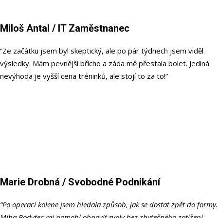
Miloš Antal
/ IT Zaměstnanec
“Ze začátku jsem byl skeptický, ale po pár týdnech jsem viděl
výsledky. Mám pevnější břicho a záda mě přestala bolet. Jediná
nevýhoda je vyšší cena tréninků, ale stojí to za to!”
Marie Drobná
/ Svobodné Podnikání
“Po operaci kolene jsem hledala způsob, jak se dostat zpět do formy.
Miha Bodytec mi pomohl obnovit svaly bez zbytečného zatížení