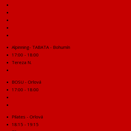
Středa
Čtvrtek
Pátek
Sobota
Neděle
Alpinning- TABATA - Bohumín
17:00 - 18:00
Tereza N.
Rezervuj se!
BOSU - Orlová
17:00 - 18:00
Rezervuj se!
Pilates - Orlová
18:15 - 19:15