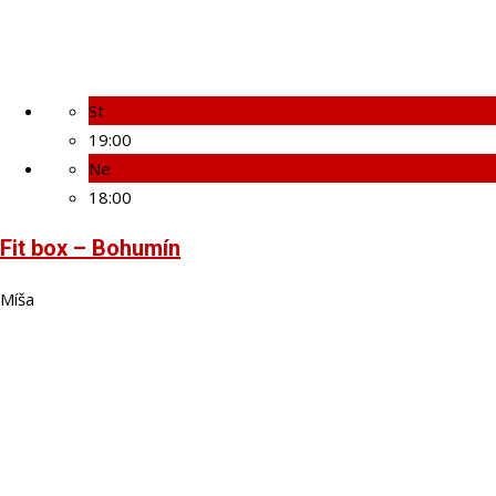
St
19:00
Ne
18:00
Fit box – Bohumín
Míša