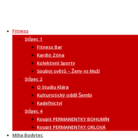
Fitness
Stĺpec 1
Fitness Bar
Kardio Zóna
Kolektivní Sporty
Souboj světů – Ženy vs Muži
Stĺpec 2
O Studiu Klára
Kulturistický oddíl Šembi
Kadeřnictví
Stĺpec 4
Koupit PERMANENTKY BOHUMÍN
Koupit PERMANENTKY ORLOVÁ
Miha Bodytec