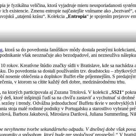
ia je fyzikálna veličina, ktorá vyjadruje mieru neusporiadanosti syst
v ich existencie. Zmenu entropie najčastejšie vnímame ako „beztvaré“
svojskú „utajenú krásu“. Kolekcia „
Entropia
“ je spojením prejavov e
ng
, ktorá sa do povedomia fanúšikov módy dostala pestrými kolekciami, k
odnikanie však neoznačuje ako bezodpadové, ani nezneužíva nálepku 
o 10 rokov. Kreatívne štúdio značky sídli v Bratislave, kde sa nachádz
lsku. Do povedomia sa dostali používaním tzv. deadstocku – zbytkov
bí nosenie oblečenia a doplnkov Buffet ešte príjemnejším. S predajný
ečenia, v ktorom sa cítite každý deň dobre, medzinárodnému trhu.
na ktorých participovala aj Zuzana Trtolová. V kolekcii „
SS21
“ pokra
 deň, ktoré inšpirujú ľudí sa na chvíľu zastaviť a vychutnať si drobn
krz sezóny i trendy. Odvážna jednoduchosť Buffetu tkvie v neobvyklých
ovania stoja malé rodinné podniky v Portugalsku a starostlivo vybrané 
rtolová, Barbora Jakubová, Miroslava Darilová, Juliana Summerling, N
obe nevyhneme tvorbe sekundárneho odpadu. V dnešnej dobe však považ
 ekonomiky a spôsobom, ktorý bude pre spoločnosť prospešný.“
V bratis