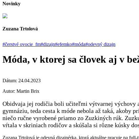
Novinky
Zuzana Trtolová
#čerstvé ovocie_fm
#dizajn
#efemko
#móda
#odevný dizajn
Móda, v ktorej sa človek aj v b
Dátum:
24.04.2023
Autor:
Martin Brix
Obidvaja jej rodičia boli učiteľmi výtvarnej výchovy a
gymnáziu, teda cesta k móde nebola až taká, akoby pr
niečo ručne vyrobené priamo zo Zuzkiných rúk. Zuzk
vŕtala v skriniach rodičov a skúšala si rôzne kúsky d
Zuzana Trtolová je odevná dizajnérka, ktorá aktuálne pracuje na full