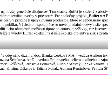
 najnovšej generácie dizajnérov. Tím značky Buffet je zložený z absol
érom textilnej tvorby v priestore*. Pre spoločný projekt „
Buffet x A
e cesty v prístupe k upcyklovaniu produktov, ktoré so sebou nesie špec
mu publiku. Výsledkom spolupráce sú nové, predajné odevy a site-specif
ílii alebo rôznorodé možnosti úprav od autorskej výšivky, cez laserova
ráže z výroby Buffet kolekcií na ďalšie školské projekty a zisk z pred
u 343 odevného dizajnu, doc. Blanka Cepková MA – vedúca Ateliéru text
 Zuzana Šebeková, ArtD – vedúca Prípravného ateliéru textilného dizajn
tória Košíková, Jaroslava Poliaková, Rudolf Šťastný, Lenka Vallová, Tin
, Kristína Oškerová, Tatiana Poliak, Adriana Remiašová, Patrícia Šť