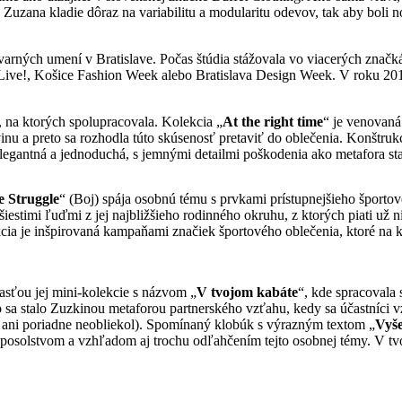
uzana kladie dôraz na variabilitu a modularitu odevov, tak aby boli nos
tvarných umení v Bratislave. Počas štúdia stážovala vo viacerých zn
n Live!, Košice Fashion Week alebo Bratislava Design Week. V roku 20
, na ktorých spolupracovala. Kolekcia „
At the right time
“ je venovaná
a preto sa rozhodla túto skúsenosť pretaviť do oblečenia. Konštrukci
e elegantná a jednoduchá, s jemnými detailmi poškodenia ako metafora s
 Struggle
“ (Boj) spája osobnú tému s prvkami prístupnejšieho šport
šiestimi ľuďmi z jej najbližšieho rodinného okruhu, z ktorých piati už
kcia je inšpirovaná kampaňami značiek športového oblečenia, ktoré na 
asťou jej mini-kolekcie s názvom „
V tvojom kabáte
“, kde spracovala 
Toto sa stalo Zuzkinou metaforou partnerského vzťahu, kedy sa účastníci
me ani poriadne neobliekol). Spomínaný klobúk s výrazným textom „
Vyše
 posolstvom a vzhľadom aj trochu odľahčením tejto osobnej témy. V t