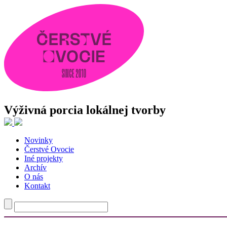
Výživná porcia lokálnej tvorby
Novinky
Najnovšie články
Čerstvé Ovocie
Iné projekty
Traja tvorcovia, jeden spoločný experiment
Archív
Nie je to chaos. Len už nie ste cieľová skupina.
O nás
Odev ako priestor pre vlastný príbeh
Kontakt
Od fotografie cez oblečenie k budovaniu komunít a späť
Tvorba, v ktorej staré materiály rozprávajú nové príbehy
Najnovšie komentáre