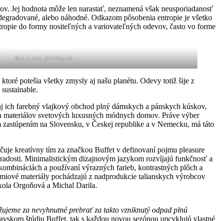
émov. Jej hodnota môže len narastať, neznamená však neusporiadanosť
, degradované, alebo náhodné. Odkazom pôsobenia entropie je všetko
ntropie do formy nositeľných a variovateľných odevov, často vo forme
foto Lucia Sivčáková
toré potešia všetky zmysly aj našu planétu. Odevy totiž šije z
sustainable.
a aj ich farebný vlajkový obchod plný dámskych a pánskych kúskov,
ých materiálov svetových luxusných módnych domov. Práve výber
m zastúpením na Slovensku, v Českej republike a v Nemecku, má táto
čuje kreatívny tím za značkou Buffet v definovaní pojmu pleasure
é radosti. Minimalistickým dizajnovým jazykom rozvíjajú funkčnosť a
 kombináciách a používaní výrazných farieb, kontrastných plôch a
prémiové materiály pochádzajú z nadprodukcie talianskych výrobcov
ikola Orgoňová a Michal Darila.
ujeme za nevyhnutné prebrať za takto vzniknutý odpad plnú
lavskom štúdiu Buffet, tak s každou novou sezónou upcyklujú vlastné