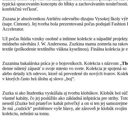
typická spracovaním konceptu do hĺbky a zachovávaním nositeľnosti. Z
konfekčnú veľkosť.
Zuzana je absolventkou Ateliéru odevného dizajnu Vysokej školy vý
(napr. Cimone). Jej tvorba bola prezentovaná počas podujatí Fashio
Accelerator.
Už počas štúdia vzniky osobné a intímne kolekcie a nápadité projekty
módneho návrhára J. W. Andersona. Zuzkina mama zomrela na rakovinu 
textile (poškodenie textilného vlákna kyselinou). Finálna kolekcia j
Zuzanina bakalárska práca je o bojovníkoch. Kolekcia s názvom „
The
denne nútený zápasiť o svoje miesto vo svete. Kolekcia je spojená so 
alebo detaily ich odevov, ktoré sú prevedené do nových tvarov. Kole
v ktorých často hrá úlohu aj slovo „boj“.
Zuzka si ako študentka vyskúšala aj tvorbu klobúkov. Klobúk bol súč
vlastné kabáty, čo jej poslúžilo ako základná inšpirácia pre strihy. 
nesedí (Zuzke bol priateľov kabát priveľký a on si ten jej samozrej
že má „cudzích“ problémov vyše hlavy, ale zároveň je klobúk svojím
kolekciu, nebráni sa tomu.