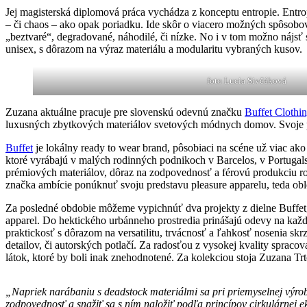
Jej magisterská diplomová práca vychádza z konceptu entropie. Entrop
– či chaos – ako opak poriadku. Ide skôr o viacero možných spôsobo
„beztvaré“, degradované, náhodilé, či nízke. No i v tom možno nájsť 
unisex, s dôrazom na výraz materiálu a modularitu vybraných kusov.
foto Lucia Sivčáková
Zuzana aktuálne pracuje pre slovenskú odevnú značku
Buffet Clothi
luxusných zbytkových materiálov svetových módnych domov. Svoje p
Buffet
je lokálny ready to wear brand, pôsobiaci na scéne už viac ak
ktoré vyrábajú v malých rodinných podnikoch v Barcelos, v Portuga
prémiových materiálov, dôraz na zodpovednosť a férovú produkciu ro
značka ambície ponúknuť svoju predstavu pleasure apparelu, teda obl
Za posledné obdobie môžeme vypichnúť dva projekty z dielne Buffet, 
apparel. Do hektického urbánneho prostredia prinášajú odevy na každý
praktickosť s dôrazom na versatilitu, trvácnosť a ľahkosť nosenia s
detailov, či autorských potlačí. Za radosťou z vysokej kvality sprac
látok, ktoré by boli inak znehodnotené. Za kolekciou stoja Zuzana T
„Napriek narábaniu s deadstock materiálmi sa pri priemyselnej výr
zodpovednosť a snažiť sa s ním naložiť podľa princípov cirkulárnej