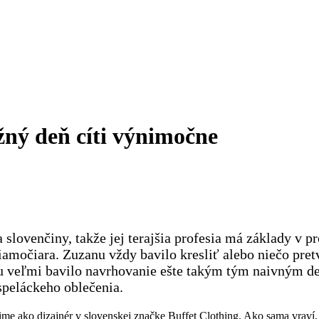
ežný deň cíti výnimočne
 slovenčiny, takže jej terajšia profesia má základy v p
iamočiara. Zuzanu vždy bavilo kresliť alebo niečo pre
u veľmi bavilo navrhovanie ešte takým tým naivným d
ospeláckeho oblečenia.
-time ako dizajnér v slovenskej značke Buffet Clothing. Ako sama vraví