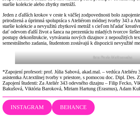
staršie kolekcie alebo zbytky metráží.
Jeden z ďalších krokov v ceste k väčšej zodpovednosti bolo zapojenie
prirodzená a úprimná spolupráca s Ateliérom módnej tvorby 343 a Ateli
staršie kolekcie a nevyužitú zbytkovú metráž s cieľom hľadať kreatívn
dať odevom ďalší život a šanca na prezentáciu mladých tvorcov širšie
postupy dekonštrukcie, vytvárania nových dizajnov z nepoužitých text
semestrálneho zadania, študentom zostávajú k dispozicii nevyužité met
foto Paula Malinowska
*Zapojení profesori: prof. Júlia Sabová, akad.mal. – vedúca Ateliér
asistentka At.textilnej tvorby v priestore, s pomocou doc. Dipl. Des.
Zapojení študenti: Za Ateliér 343 odevného dizajnu – Filip Fecko, Vik
Bakušová, Viktória Baroková, Miriam Hartung (Erasmus), Adam Kukuc
INSTAGRAM
BEHANCE