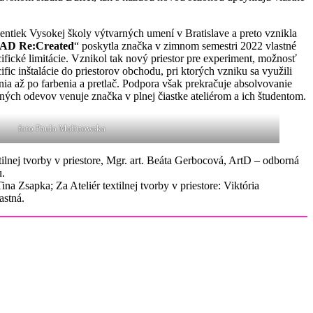
ventiek Vysokej školy výtvarných umení v Bratislave a preto vznikla
FAD Re:Created
“ poskytla značka v zimnom semestri 2022 vlastné
ifické limitácie. Vznikol tak nový priestor pre experiment, možnosť
ic inštalácie do priestorov obchodu, pri ktorých vzniku sa využili
nia až po farbenia a pretlač. Podpora však prekračuje absolvovanie
aných odevov venuje značka v plnej čiastke ateliérom a ich študentom.
foto Paula Malinowska
ilnej tvorby v priestore, Mgr. art. Beáta Gerbocová, ArtD – odborná
u.
a Zsapka; Za Ateliér textilnej tvorby v priestore: Viktória
astná.