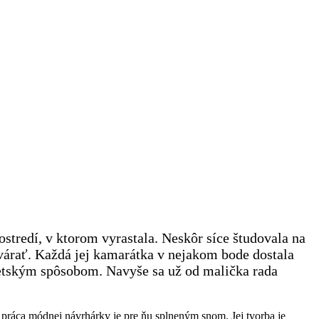
rostredí, v ktorom vyrastala. Neskôr síce študovala na
tvárať. Každá jej kamarátka v nejakom bode dostala
etským spôsobom. Navyše sa už od malička rada
, práca módnej návrhárky je pre ňu splneným snom. Jej tvorba je