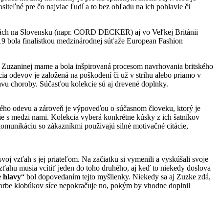
iteľné pre čo najviac ľudí a to bez ohľadu na ich pohlavie či
ačkách na Slovensku (napr. CORD DECKER) aj vo Veľkej Británii
19 bola finalistkou medzinárodnej súťaže European Fashion
 Zuzaninej mame a bola inšpirovaná procesom navrhovania britského
a odevov je založená na poškodení či už v strihu alebo priamo v
tavu choroby. Súčasťou kolekcie sú aj drevené doplnky.
ového odevu a zároveň je výpoveďou o súčasnom človeku, ktorý je
 nie s medzi nami. Kolekcia vyberá konkrétne kúsky z ich šatníkov
komunikáciu so zákazníkmi používajú silné motivačné citácie,
svoj vzťah s jej priateľom. Na začiatku si vymenili a vyskúšali svoje
 vzťahu musia vcítiť jeden do toho druhého, aj keď to niekedy doslova
 hlavy
“ bol dopovedaním tejto myšlienky. Niekedy sa aj Zuzke zdá,
vorbe klobúkov síce nepokračuje no, pokým by vhodne doplnil